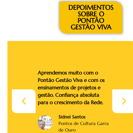
DEPOIMENTOS
SOBRE O
PONTÃO
GESTÃO VIVA
Aprendemos muito com o
O tr
Pontão Gestão Viva e com os
Viva
ensinamentos de projetos e
Rede
gestão. Confiança absoluta
Semp
para o crescimento da Rede.
estã
Sidnei Santos
Pontos de Cultura Garra
de Ouro